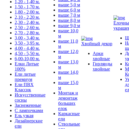
1,20 - 1,40 м.
выше 5,0 м
1,50 - 1,70 м.
выше 6,0 м
1,80 - 2,00 м.
выше 7,0 м
2,10 - 2,20 м.
выше 8,0 м
2,30 - 2,40 м.
Ёлочны
выше 9,0 м
2,50 - 2,60 м.
украше
выше 10,0
2,70 - 2,80 м.
м
3,00 - 3,40 м.
Ш
выше 11,0
3,50 - 3,95 м.
Н
Хвойный декор
м
4,00 - 4,40 м.
ш
выше 12,0
4,50 - 5,50 м.
Арки
Д
м
6,00-10,00 м.
хвойные
у
выше 13,0
Елки Литые
Гирлянды
К
м
100%
хвойные
М
выше 14,0
Ели литые
К
м
премиум
У
выше 15,0
Ели ПВХ
д
м
Классик
е
Монтаж и
Искусственные
демонтаж
сосны
больших
Заснеженные
елок
С лампочками
Каркасные
Ель узкая
ели
Дизайнерские
Ствольные
ели