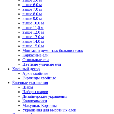
выше 5,0 м
выше 6,0 м
выше 7,0 м
выше 8,0 м
выше 9,0 м
выше 10,0 м
выше 11,0 м
выше 12,0 м
выше 13,0 м
выше 14,0 м
выше 15,0 м
Монтаж и демонтаж больших елок
Каркасные ели
Ствольные ели
Цветные уличные ели
Хвойный декор
Арки хвойные
Гирлянды хвойные
Ёлочные украшения
Шары
Наборы шаров
Дизайнерские украшения
Колокольчики
Макушки, Корзины
Украшения для высотных елей