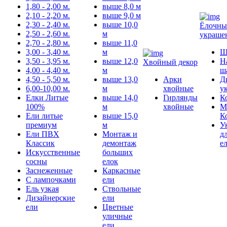
1,80 - 2,00 м.
выше 8,0 м
2,10 - 2,20 м.
выше 9,0 м
2,30 - 2,40 м.
выше 10,0
Ёлочны
2,50 - 2,60 м.
м
украше
2,70 - 2,80 м.
выше 11,0
3,00 - 3,40 м.
м
Ш
3,50 - 3,95 м.
выше 12,0
Н
Хвойный декор
4,00 - 4,40 м.
м
ш
4,50 - 5,50 м.
выше 13,0
Арки
Д
6,00-10,00 м.
м
хвойные
у
Елки Литые
выше 14,0
Гирлянды
К
100%
м
хвойные
М
Ели литые
выше 15,0
К
премиум
м
У
Ели ПВХ
Монтаж и
д
Классик
демонтаж
е
Искусственные
больших
сосны
елок
Заснеженные
Каркасные
С лампочками
ели
Ель узкая
Ствольные
Дизайнерские
ели
ели
Цветные
уличные
ели