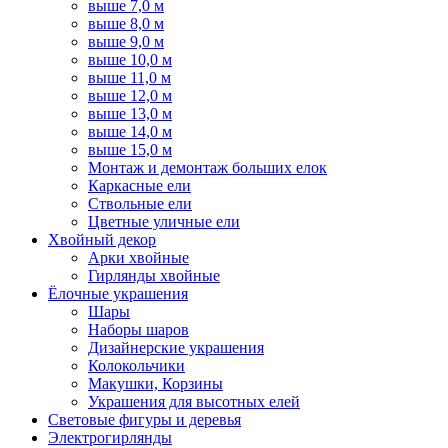
выше 7,0 м
выше 8,0 м
выше 9,0 м
выше 10,0 м
выше 11,0 м
выше 12,0 м
выше 13,0 м
выше 14,0 м
выше 15,0 м
Монтаж и демонтаж больших елок
Каркасные ели
Ствольные ели
Цветные уличные ели
Хвойный декор
Арки хвойные
Гирлянды хвойные
Ёлочные украшения
Шары
Наборы шаров
Дизайнерские украшения
Колокольчики
Макушки, Корзины
Украшения для высотных елей
Световые фигуры и деревья
Электрогирлянды