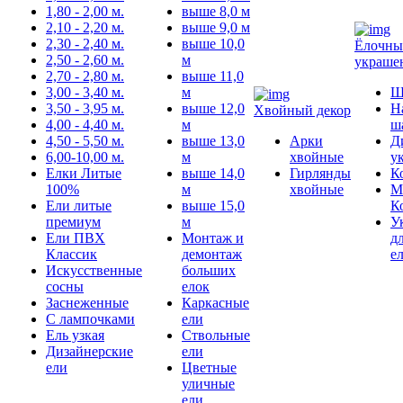
1,80 - 2,00 м.
выше 8,0 м
2,10 - 2,20 м.
выше 9,0 м
2,30 - 2,40 м.
выше 10,0
Ёлочны
2,50 - 2,60 м.
м
украше
2,70 - 2,80 м.
выше 11,0
3,00 - 3,40 м.
м
Ш
3,50 - 3,95 м.
выше 12,0
Н
Хвойный декор
4,00 - 4,40 м.
м
ш
4,50 - 5,50 м.
выше 13,0
Арки
Д
6,00-10,00 м.
м
хвойные
у
Елки Литые
выше 14,0
Гирлянды
К
100%
м
хвойные
М
Ели литые
выше 15,0
К
премиум
м
У
Ели ПВХ
Монтаж и
д
Классик
демонтаж
е
Искусственные
больших
сосны
елок
Заснеженные
Каркасные
С лампочками
ели
Ель узкая
Ствольные
Дизайнерские
ели
ели
Цветные
уличные
ели