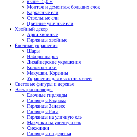
выше 15,0 м
Монтаж и демонтаж больших елок
Каркасные ели
Ствольные ели
Цветные уличные ели
Хвойный декор
Арки хвойные
Гирлянды хвойные
Ёлочные украшения
Шары
Наборы шаров
Дизайнерские украшения
Колокольчики
Макушки, Корзины
Украшения для высотных елей
Световые фигуры и деревья
Электрогирлянды
Елочные гирлянды
Гирлянды Бахрома
Гирлянды Занавес
Гирлянды Роса
Гирлянды на уличную ель
Макушки на уличную ель
Снежинки
Гирлянды на деревья