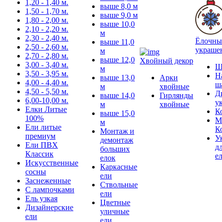
1,20 - 1,40 м.
выше 8,0 м
1,50 - 1,70 м.
выше 9,0 м
1,80 - 2,00 м.
выше 10,0
2,10 - 2,20 м.
м
2,30 - 2,40 м.
Ёлочны
выше 11,0
2,50 - 2,60 м.
украше
м
2,70 - 2,80 м.
выше 12,0
Хвойный декор
3,00 - 3,40 м.
Ш
м
3,50 - 3,95 м.
Н
выше 13,0
Арки
4,00 - 4,40 м.
ш
м
хвойные
4,50 - 5,50 м.
Д
выше 14,0
Гирлянды
6,00-10,00 м.
у
м
хвойные
Елки Литые
К
выше 15,0
100%
М
м
Ели литые
К
Монтаж и
премиум
У
демонтаж
Ели ПВХ
д
больших
Классик
е
елок
Искусственные
Каркасные
сосны
ели
Заснеженные
Ствольные
С лампочками
ели
Ель узкая
Цветные
Дизайнерские
уличные
ели
ели