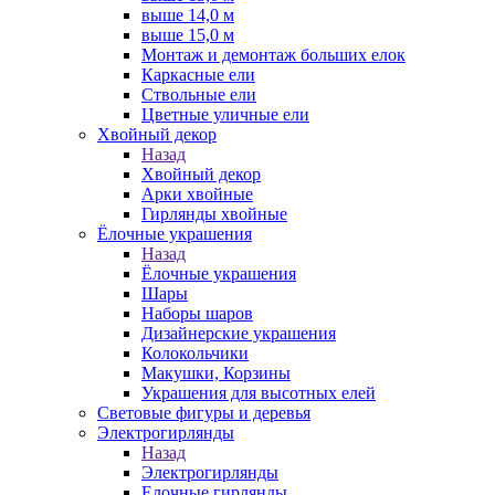
выше 14,0 м
выше 15,0 м
Монтаж и демонтаж больших елок
Каркасные ели
Ствольные ели
Цветные уличные ели
Хвойный декор
Назад
Хвойный декор
Арки хвойные
Гирлянды хвойные
Ёлочные украшения
Назад
Ёлочные украшения
Шары
Наборы шаров
Дизайнерские украшения
Колокольчики
Макушки, Корзины
Украшения для высотных елей
Световые фигуры и деревья
Электрогирлянды
Назад
Электрогирлянды
Елочные гирлянды