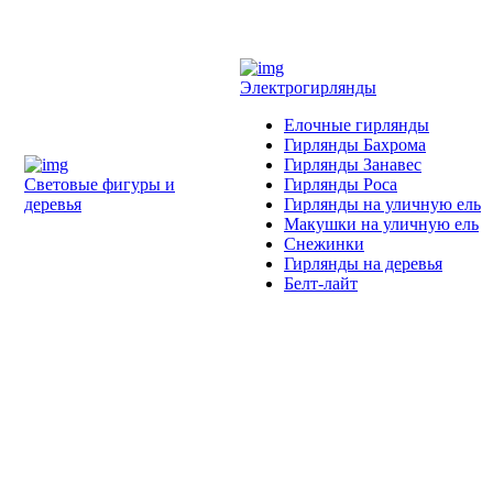
Электрогирлянды
Елочные гирлянды
Гирлянды Бахрома
Гирлянды Занавес
Световые фигуры и
Гирлянды Роса
деревья
Гирлянды на уличную ель
Макушки на уличную ель
Снежинки
Гирлянды на деревья
Белт-лайт