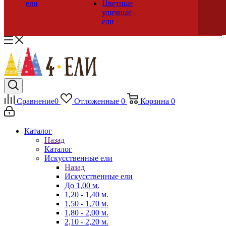
ели
Цветные
уличные
ели
Сравнение
0
Отложенные
0
Корзина
0
Каталог
Назад
Каталог
Искусственные ели
Назад
Искусственные ели
До 1,00 м.
1,20 - 1,40 м.
1,50 - 1,70 м.
1,80 - 2,00 м.
2,10 - 2,20 м.