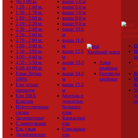
До 1,00 м.
выше 5,0 м
1,20 - 1,40 м.
выше 6,0 м
1,50 - 1,70 м.
выше 7,0 м
1,80 - 2,00 м.
выше 8,0 м
2,10 - 2,20 м.
выше 9,0 м
2,30 - 2,40 м.
выше 10,0
Ёлочны
2,50 - 2,60 м.
м
украше
2,70 - 2,80 м.
выше 11,0
3,00 - 3,40 м.
м
Ш
3,50 - 3,95 м.
выше 12,0
Н
Хвойный декор
4,00 - 4,40 м.
м
ш
4,50 - 5,50 м.
выше 13,0
Арки
Д
6,00-10,00 м.
м
хвойные
у
Елки Литые
выше 14,0
Гирлянды
К
100%
м
хвойные
М
Ели литые
выше 15,0
К
премиум
м
У
Ели ПВХ
Монтаж и
д
Классик
демонтаж
е
Искусственные
больших
сосны
елок
Заснеженные
Каркасные
С лампочками
ели
Ель узкая
Ствольные
Дизайнерские
ели