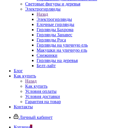
Световые фигуры и деревья
Электрогирлянды
Назад
Электрогирлянды
Елочные гирлянды
Гирлянды Бахрома
Гирлянды Занавес
Гирлянды Роса
Гирлянды на уличную ель
Макушки на уличную ель
Снежинки
Гирлянды на деревья
Белт-лайт
Блог
Как купить
Назад
Как купить
Условия оплаты
Условия доставки
Гарантия на товар
Контакты
Личный кабинет
Корзина
0