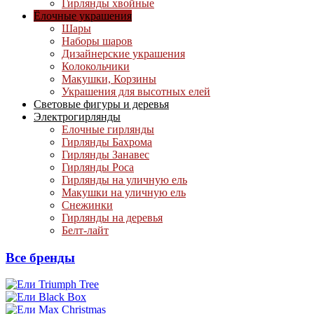
Гирлянды хвойные
Ёлочные украшения
Шары
Наборы шаров
Дизайнерские украшения
Колокольчики
Макушки, Корзины
Украшения для высотных елей
Световые фигуры и деревья
Электрогирлянды
Елочные гирлянды
Гирлянды Бахрома
Гирлянды Занавес
Гирлянды Роса
Гирлянды на уличную ель
Макушки на уличную ель
Снежинки
Гирлянды на деревья
Белт-лайт
Все бренды