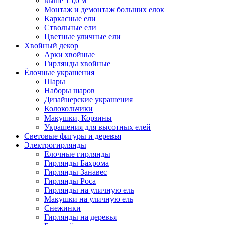
выше 15,0 м
Монтаж и демонтаж больших елок
Каркасные ели
Ствольные ели
Цветные уличные ели
Хвойный декор
Арки хвойные
Гирлянды хвойные
Ёлочные украшения
Шары
Наборы шаров
Дизайнерские украшения
Колокольчики
Макушки, Корзины
Украшения для высотных елей
Световые фигуры и деревья
Электрогирлянды
Елочные гирлянды
Гирлянды Бахрома
Гирлянды Занавес
Гирлянды Роса
Гирлянды на уличную ель
Макушки на уличную ель
Снежинки
Гирлянды на деревья