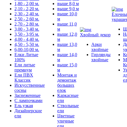
1,80 - 2,00 м.
выше 8,0 м
2,10 - 2,20 м.
выше 9,0 м
2,30 - 2,40 м.
выше 10,0
Ёлочны
2,50 - 2,60 м.
м
украше
2,70 - 2,80 м.
выше 11,0
3,00 - 3,40 м.
м
Ш
3,50 - 3,95 м.
выше 12,0
Н
Хвойный декор
4,00 - 4,40 м.
м
ш
4,50 - 5,50 м.
выше 13,0
Арки
Д
6,00-10,00 м.
м
хвойные
у
Елки Литые
выше 14,0
Гирлянды
К
100%
м
хвойные
М
Ели литые
выше 15,0
К
премиум
м
У
Ели ПВХ
Монтаж и
д
Классик
демонтаж
е
Искусственные
больших
сосны
елок
Заснеженные
Каркасные
С лампочками
ели
Ель узкая
Ствольные
Дизайнерские
ели
ели
Цветные
уличные
ели