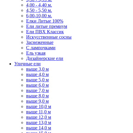
4,00 - 4,40 м.
4,50 - 5,50 м.
6,00-10,00 м.
Елки Литые 100%
Ели литые премиум
Ели ПВХ Классик
Искусственные сосны
Заснеженные
С лампочками
Ель узкая
Дизайнерские ели
Уличные ели
выше 3,0 м
выше 4,0 м
выше 5,0 м
выше 6,0 м
выше 7,0 м
выше 8,0 м
выше 9,0 м
выше 10,0 м
выше 11,0 м
выше 12,0 м
выше 13,0 м
выше 14,0 м