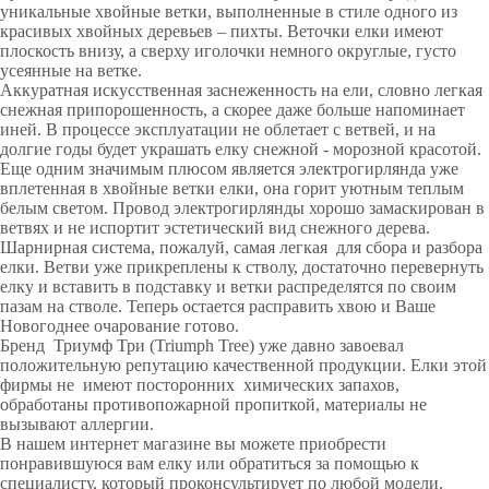
уникальные хвойные ветки, выполненные в стиле одного из
красивых хвойных деревьев – пихты. Веточки елки имеют
плоскость внизу, а сверху иголочки немного округлые, густо
усеянные на ветке.
Аккуратная искусственная заснеженность на ели, словно легкая
снежная припорошенность, а скорее даже больше напоминает
иней. В процессе эксплуатации не облетает с ветвей, и на
долгие годы будет украшать елку снежной - морозной красотой.
Еще одним значимым плюсом является электрогирлянда уже
вплетенная в хвойные ветки елки, она горит уютным теплым
белым светом. Провод электрогирлянды хорошо замаскирован в
ветвях и не испортит эстетический вид снежного дерева.
Шарнирная система, пожалуй, самая легкая для сбора и разбора
елки. Ветви уже прикреплены к стволу, достаточно перевернуть
елку и вставить в подставку и ветки распределятся по своим
пазам на стволе. Теперь остается расправить хвою и Ваше
Новогоднее очарование готово.
Бренд Триумф Три (Triumph Tree) уже давно завоевал
положительную репутацию качественной продукции. Елки этой
фирмы не имеют посторонних химических запахов,
обработаны противопожарной пропиткой, материалы не
вызывают аллергии.
В нашем интернет магазине вы можете приобрести
понравившуюся вам елку или обратиться за помощью к
специалисту, который проконсультирует по любой модели.