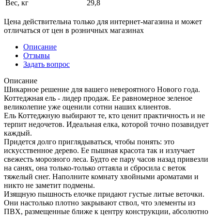
Вес, кг
29,8
Цена действительна только для интернет-магазина и может
отличаться от цен в розничных магазинах
Описание
Отзывы
Задать вопрос
Описание
Шикарное решение для вашего невероятного Нового года.
Коттеджная ель - лидер продаж. Ее равномерное зеленое
великолепие уже оценили сотни наших клиентов.
Ель Коттеджную выбирают те, кто ценит практичность и не
терпит недочетов. Идеальная елка, которой точно позавидует
каждый.
Придется долго приглядываться, чтобы понять: это
искусственное дерево. Ее пышная красота так и излучает
свежесть морозного леса. Будто ее пару часов назад привезли
на санях, она только-только оттаяла и сбросила с веток
тяжелый снег. Наполните комнату хвойными ароматами и
никто не заметит подмены.
Изящную пышность елочке придают густые литые веточки.
Они настолько плотно закрывают ствол, что элементы из
ПВХ, размещенные ближе к центру конструкции, абсолютно