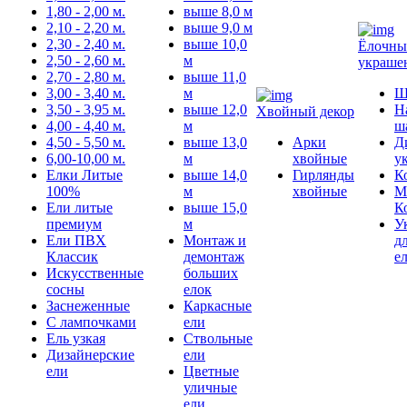
1,80 - 2,00 м.
выше 8,0 м
2,10 - 2,20 м.
выше 9,0 м
2,30 - 2,40 м.
выше 10,0
Ёлочны
2,50 - 2,60 м.
м
украше
2,70 - 2,80 м.
выше 11,0
3,00 - 3,40 м.
м
Ш
3,50 - 3,95 м.
выше 12,0
Н
Хвойный декор
4,00 - 4,40 м.
м
ш
4,50 - 5,50 м.
выше 13,0
Арки
Д
6,00-10,00 м.
м
хвойные
у
Елки Литые
выше 14,0
Гирлянды
К
100%
м
хвойные
М
Ели литые
выше 15,0
К
премиум
м
У
Ели ПВХ
Монтаж и
д
Классик
демонтаж
е
Искусственные
больших
сосны
елок
Заснеженные
Каркасные
С лампочками
ели
Ель узкая
Ствольные
Дизайнерские
ели
ели
Цветные
уличные
ели