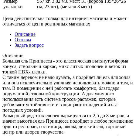
Размер
557 кг, 3.82 м3, мест: 31 (короба 135*26*26
упаковки
см, 23 шт), (металл 8 мест)
Цена действительна только для интернет-магазина и может
отличаться от цен в розничных магазинах
Описание
Отзывы
Задать вопрос
Описание
Большая ель Принцесса - это классическая вытянутая форма
конуса, ствольный каркас, микс литых иголочек и веток из
тонкой ПВХ-пленки.
С таким деревом не надо думать, а подойдет ли ель для холла
или она исключительно уличная: использовать можно и там, и
там. В помещении с ней работать комфортно, благодаря
подуманной ствольной конструкции. А для уличного
использования есть система тросов-растяжек, которые
добавляют устойчивости и защищают от падений из-за
погодных условий.
Размерный ряд этих елочек варьируется от 2,5 до 8 метров, а
значит высотная ель Принцесса подойдет в любое помещение:
будь то ресторан, гостиница, школа, детский сад, торговый
центр или дворец творчества.