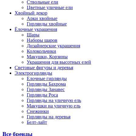
Ствольные ели
Цветные уличные ели
Хвойный декор
Арки хвойные
Гирлянды хвойные
Ёлочные украшения
Шары
Наборы шаров
Дизайнерские украшения
Колокольчики
Макушки, Корзины
Украшения для высотных елей
Световые фигуры и деревья
Электрогирлянды
Елочные гирлянды
Гирлянды Бахрома
Гирлянды Занавес
Гирлянды Роса
Гирлянды на уличную ель
Макушки на уличную ель
Снежинки
Гирлянды на деревья
Белт-лайт
Все бренды