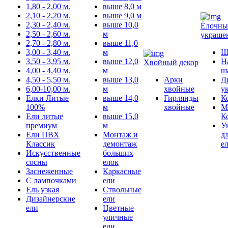
1,80 - 2,00 м.
выше 8,0 м
2,10 - 2,20 м.
выше 9,0 м
2,30 - 2,40 м.
выше 10,0
Ёлочны
2,50 - 2,60 м.
м
украше
2,70 - 2,80 м.
выше 11,0
3,00 - 3,40 м.
м
Ш
3,50 - 3,95 м.
выше 12,0
Н
Хвойный декор
4,00 - 4,40 м.
м
ш
4,50 - 5,50 м.
выше 13,0
Арки
Д
6,00-10,00 м.
м
хвойные
у
Елки Литые
выше 14,0
Гирлянды
К
100%
м
хвойные
М
Ели литые
выше 15,0
К
премиум
м
У
Ели ПВХ
Монтаж и
д
Классик
демонтаж
е
Искусственные
больших
сосны
елок
Заснеженные
Каркасные
С лампочками
ели
Ель узкая
Ствольные
Дизайнерские
ели
ели
Цветные
уличные
ели