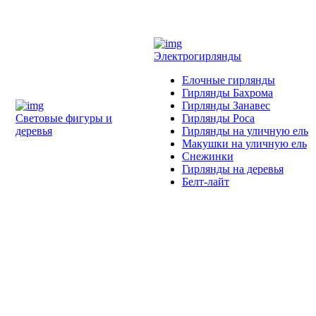
Электрогирлянды
Елочные гирлянды
Гирлянды Бахрома
Гирлянды Занавес
Световые фигуры и
Гирлянды Роса
деревья
Гирлянды на уличную ель
Макушки на уличную ель
Снежинки
Гирлянды на деревья
Белт-лайт