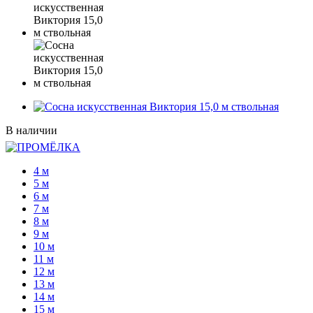
В наличии
4 м
5 м
6 м
7 м
8 м
9 м
10 м
11 м
12 м
13 м
14 м
15 м