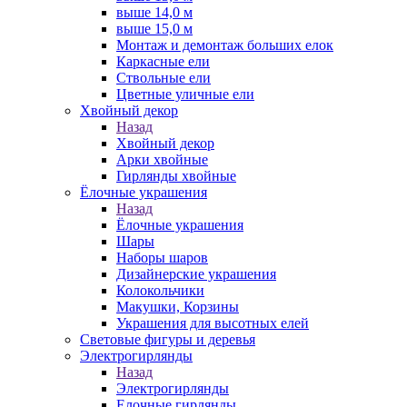
выше 14,0 м
выше 15,0 м
Монтаж и демонтаж больших елок
Каркасные ели
Ствольные ели
Цветные уличные ели
Хвойный декор
Назад
Хвойный декор
Арки хвойные
Гирлянды хвойные
Ёлочные украшения
Назад
Ёлочные украшения
Шары
Наборы шаров
Дизайнерские украшения
Колокольчики
Макушки, Корзины
Украшения для высотных елей
Световые фигуры и деревья
Электрогирлянды
Назад
Электрогирлянды
Елочные гирлянды