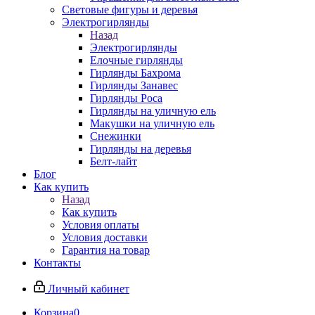
Световые фигуры и деревья
Электрогирлянды
Назад
Электрогирлянды
Елочные гирлянды
Гирлянды Бахрома
Гирлянды Занавес
Гирлянды Роса
Гирлянды на уличную ель
Макушки на уличную ель
Снежинки
Гирлянды на деревья
Белт-лайт
Блог
Как купить
Назад
Как купить
Условия оплаты
Условия доставки
Гарантия на товар
Контакты
Личный кабинет
Корзина
0