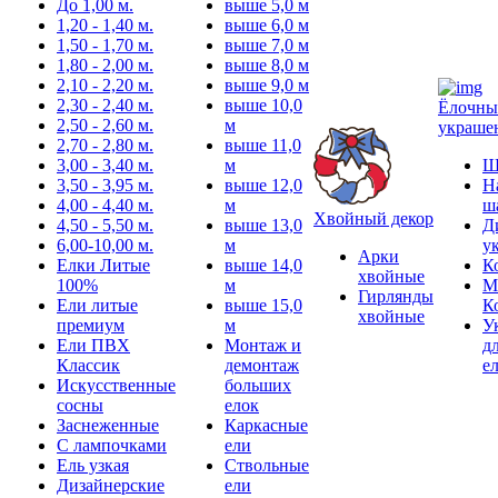
До 1,00 м.
выше 5,0 м
1,20 - 1,40 м.
выше 6,0 м
1,50 - 1,70 м.
выше 7,0 м
1,80 - 2,00 м.
выше 8,0 м
2,10 - 2,20 м.
выше 9,0 м
2,30 - 2,40 м.
выше 10,0
Ёлочны
2,50 - 2,60 м.
м
украше
2,70 - 2,80 м.
выше 11,0
3,00 - 3,40 м.
м
Ш
3,50 - 3,95 м.
выше 12,0
Н
4,00 - 4,40 м.
м
ш
Хвойный декор
4,50 - 5,50 м.
выше 13,0
Д
6,00-10,00 м.
м
у
Арки
Елки Литые
выше 14,0
К
хвойные
100%
м
М
Гирлянды
Ели литые
выше 15,0
К
хвойные
премиум
м
У
Ели ПВХ
Монтаж и
д
Классик
демонтаж
е
Искусственные
больших
сосны
елок
Заснеженные
Каркасные
С лампочками
ели
Ель узкая
Ствольные
Дизайнерские
ели