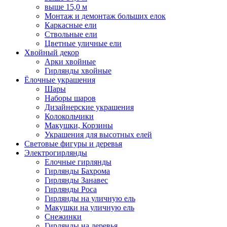
выше 15,0 м
Монтаж и демонтаж больших елок
Каркасные ели
Ствольные ели
Цветные уличные ели
Хвойный декор
Арки хвойные
Гирлянды хвойные
Ёлочные украшения
Шары
Наборы шаров
Дизайнерские украшения
Колокольчики
Макушки, Корзины
Украшения для высотных елей
Световые фигуры и деревья
Электрогирлянды
Елочные гирлянды
Гирлянды Бахрома
Гирлянды Занавес
Гирлянды Роса
Гирлянды на уличную ель
Макушки на уличную ель
Снежинки
Гирлянды на деревья