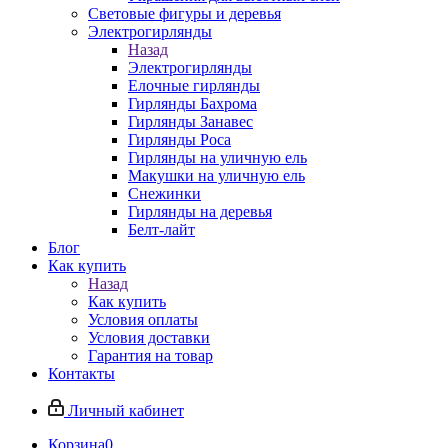
Световые фигуры и деревья
Электрогирлянды
Назад
Электрогирлянды
Елочные гирлянды
Гирлянды Бахрома
Гирлянды Занавес
Гирлянды Роса
Гирлянды на уличную ель
Макушки на уличную ель
Снежинки
Гирлянды на деревья
Белт-лайт
Блог
Как купить
Назад
Как купить
Условия оплаты
Условия доставки
Гарантия на товар
Контакты
Личный кабинет
Корзина
0