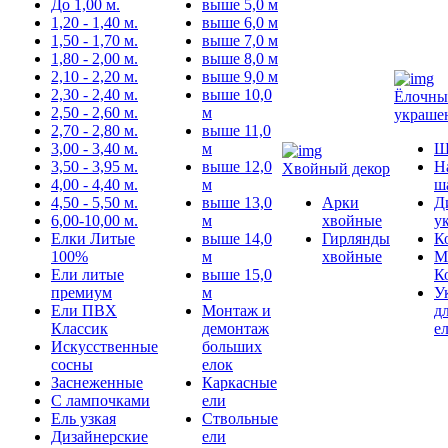
До 1,00 м.
выше 5,0 м
1,20 - 1,40 м.
выше 6,0 м
1,50 - 1,70 м.
выше 7,0 м
1,80 - 2,00 м.
выше 8,0 м
2,10 - 2,20 м.
выше 9,0 м
2,30 - 2,40 м.
выше 10,0
Ёлочны
2,50 - 2,60 м.
м
украше
2,70 - 2,80 м.
выше 11,0
3,00 - 3,40 м.
м
Ш
3,50 - 3,95 м.
выше 12,0
Н
Хвойный декор
4,00 - 4,40 м.
м
ш
4,50 - 5,50 м.
выше 13,0
Арки
Д
6,00-10,00 м.
м
хвойные
у
Елки Литые
выше 14,0
Гирлянды
К
100%
м
хвойные
М
Ели литые
выше 15,0
К
премиум
м
У
Ели ПВХ
Монтаж и
д
Классик
демонтаж
е
Искусственные
больших
сосны
елок
Заснеженные
Каркасные
С лампочками
ели
Ель узкая
Ствольные
Дизайнерские
ели