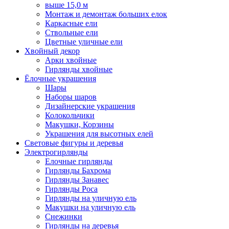
выше 15,0 м
Монтаж и демонтаж больших елок
Каркасные ели
Ствольные ели
Цветные уличные ели
Хвойный декор
Арки хвойные
Гирлянды хвойные
Ёлочные украшения
Шары
Наборы шаров
Дизайнерские украшения
Колокольчики
Макушки, Корзины
Украшения для высотных елей
Световые фигуры и деревья
Электрогирлянды
Елочные гирлянды
Гирлянды Бахрома
Гирлянды Занавес
Гирлянды Роса
Гирлянды на уличную ель
Макушки на уличную ель
Снежинки
Гирлянды на деревья