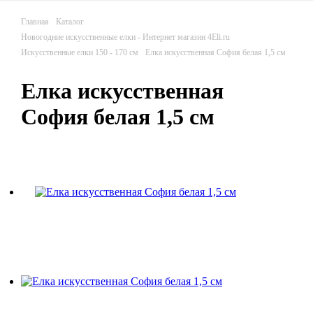
Главная
Каталог
Новогодние искусственные елки - Интернет магазин 4Eli.ru
Искусственные елки 150 - 170 см
Елка искусственная София белая 1,5 см
Елка искусственная
0
0
0
София белая 1,5 см