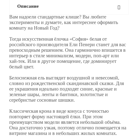
Описание
Вам надоели стандартные клише? Вы любите
эксперименты и думаете, как интереснее оформить
комнату на Новый Год?
Тогда искусственная ёлочка «София» белая от
российского производителя Ели Пенери станет для вас
превосходным решением. Она гармонично впишется в
интерьер в стиле минимализм, модерн, поп-арт или
хай-тек. Или в другое помещение, где доминирует
белый цвет.
Белоснежная ель выглядит воздушной и невесомой,
словно из рождественской скандинавской сказки. Для
ее украшения идеально подходят синие, красные и
зеленые шары, ленты и бантики, золотистые и
серебристые сосновые шишки.
Классическая крона в виде конуса с точностью
повторяет форму настоящей ёлки. При этом
преимуществом модели является небольшой объёма.
Она достаточно узкая, поэтому отлично помещается на
витрине магазина и в небольших жилых комнатах.