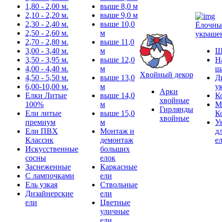
1,80 - 2,00 м.
выше 8,0 м
2,10 - 2,20 м.
выше 9,0 м
2,30 - 2,40 м.
выше 10,0
Ёлочны
2,50 - 2,60 м.
м
украше
2,70 - 2,80 м.
выше 11,0
3,00 - 3,40 м.
м
Ш
3,50 - 3,95 м.
выше 12,0
Н
4,00 - 4,40 м.
м
ш
Хвойный декор
4,50 - 5,50 м.
выше 13,0
Д
6,00-10,00 м.
м
у
Арки
Елки Литые
выше 14,0
К
хвойные
100%
м
М
Гирлянды
Ели литые
выше 15,0
К
хвойные
премиум
м
У
Ели ПВХ
Монтаж и
д
Классик
демонтаж
е
Искусственные
больших
сосны
елок
Заснеженные
Каркасные
С лампочками
ели
Ель узкая
Ствольные
Дизайнерские
ели
ели
Цветные
уличные
ели