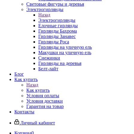
Световые фигуры и деревья
Электрогирлянды
Назад
Электрогирлянды
Елочные гирлянды
Гирлянды Бахрома
Гирлянды Занавес
Гирлянды Роса
Гирлянды на уличную ель
Макушки на уличную ель
Снежинки
Гирлянды на деревья
Белт-лайт
Блог
Как купить
Назад
Как купить
Условия оплаты
Условия доставки
Гарантия на товар
Контакты
Личный кабинет
Корзина
0