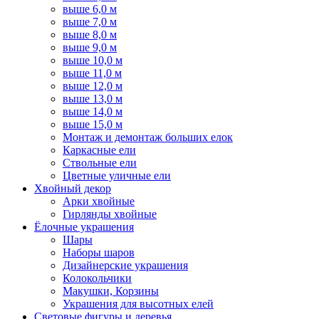
выше 6,0 м
выше 7,0 м
выше 8,0 м
выше 9,0 м
выше 10,0 м
выше 11,0 м
выше 12,0 м
выше 13,0 м
выше 14,0 м
выше 15,0 м
Монтаж и демонтаж больших елок
Каркасные ели
Ствольные ели
Цветные уличные ели
Хвойный декор
Арки хвойные
Гирлянды хвойные
Ёлочные украшения
Шары
Наборы шаров
Дизайнерские украшения
Колокольчики
Макушки, Корзины
Украшения для высотных елей
Световые фигуры и деревья