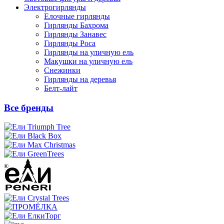
Электрогирлянды
Елочные гирлянды
Гирлянды Бахрома
Гирлянды Занавес
Гирлянды Роса
Гирлянды на уличную ель
Макушки на уличную ель
Снежинки
Гирлянды на деревья
Белт-лайт
Все бренды