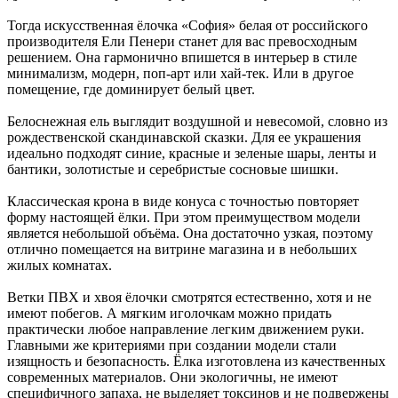
Тогда искусственная ёлочка «София» белая от российского
производителя Ели Пенери станет для вас превосходным
решением. Она гармонично впишется в интерьер в стиле
минимализм, модерн, поп-арт или хай-тек. Или в другое
помещение, где доминирует белый цвет.
Белоснежная ель выглядит воздушной и невесомой, словно из
рождественской скандинавской сказки. Для ее украшения
идеально подходят синие, красные и зеленые шары, ленты и
бантики, золотистые и серебристые сосновые шишки.
Классическая крона в виде конуса с точностью повторяет
форму настоящей ёлки. При этом преимуществом модели
является небольшой объёма. Она достаточно узкая, поэтому
отлично помещается на витрине магазина и в небольших
жилых комнатах.
Ветки ПВХ и хвоя ёлочки смотрятся естественно, хотя и не
имеют побегов. А мягким иголочкам можно придать
практически любое направление легким движением руки.
Главными же критериями при создании модели стали
изящность и безопасность. Ёлка изготовлена из качественных
современных материалов. Они экологичны, не имеют
специфичного запаха, не выделяет токсинов и не подвержены