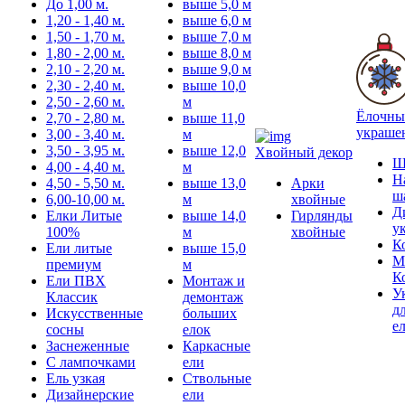
До 1,00 м.
выше 5,0 м
1,20 - 1,40 м.
выше 6,0 м
1,50 - 1,70 м.
выше 7,0 м
1,80 - 2,00 м.
выше 8,0 м
2,10 - 2,20 м.
выше 9,0 м
2,30 - 2,40 м.
выше 10,0
2,50 - 2,60 м.
м
Ёлочны
2,70 - 2,80 м.
выше 11,0
украше
3,00 - 3,40 м.
м
3,50 - 3,95 м.
выше 12,0
Хвойный декор
Ш
4,00 - 4,40 м.
м
Н
4,50 - 5,50 м.
выше 13,0
Арки
ш
6,00-10,00 м.
м
хвойные
Д
Елки Литые
выше 14,0
Гирлянды
у
100%
м
хвойные
К
Ели литые
выше 15,0
М
премиум
м
К
Ели ПВХ
Монтаж и
У
Классик
демонтаж
д
Искусственные
больших
е
сосны
елок
Заснеженные
Каркасные
С лампочками
ели
Ель узкая
Ствольные
Дизайнерские
ели